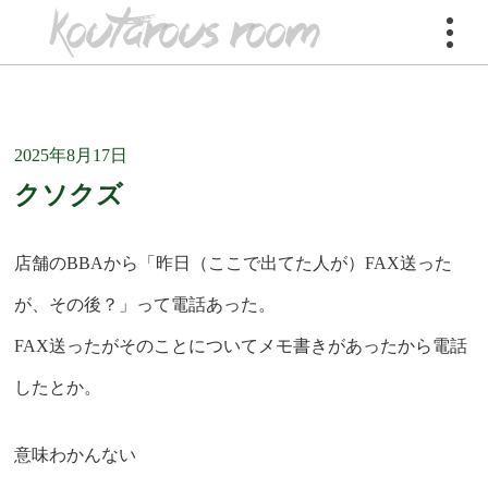
koutarous room
koutarous room
>
仕事
>
ブラック企業
>
クソクズ
2025年8月17日
日々徒然
クソクズ
仕事
店舗のBBAから「昨日（ここで出てた人が）FAX送った
が、その後？」って電話あった。
ブラック企業
FAX送ったがそのことについてメモ書きがあったから電話
したとか。
対ブラック企業
意味わかんない
副業